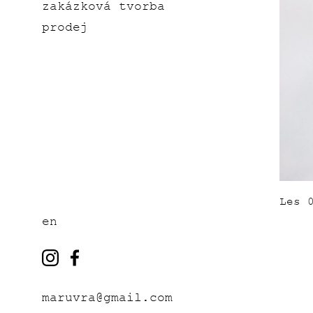
zakázková tvorba
prodej
Les 
en
maruvra@gmail.com